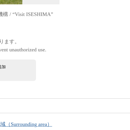
Visit ISESHIMA”
ります。
vent unauthorized use.
追加
Surrounding area）