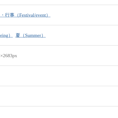
行事（Festival/event）
ring）
夏（Summer）
x×2683px