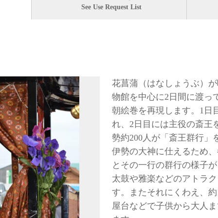
See Use Request List
花菖蒲（はなしょうぶ）が
物館を中心に2日間に渡っ
朝絵巻を再現します。1日
れ、2日目には主役の斎王
勢約200人が「斎王群行
伊勢の大神に仕えるため、
とその一行の群行の様子が
太鼓や雅楽などのアトラク
す。またそれにくわえ、約
屋台などで子供から大人ま