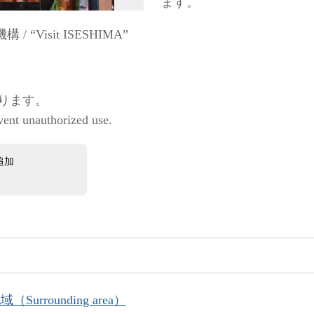
ます。
Visit ISESHIMA”
ります。
vent unauthorized use.
追加
Surrounding area）