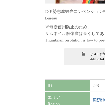
©伊勢志摩観光コンベンション機構 / “
Bureau
※無断使用防止のため、
サムネイル解像度は低くしてあ
Thumbnail resolution is low to pre
リストに
Add to list
243
ID
エリア
周辺地域（
Region