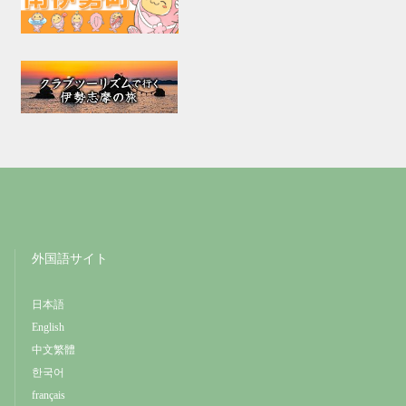
外国語サイト
日本語
English
中文繁體
한국어
français