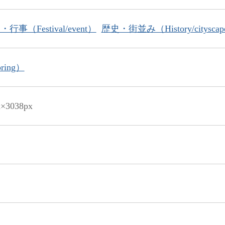
行事（Festival/event）
歴史・街並み（History/citysca
ring）
x×3038px