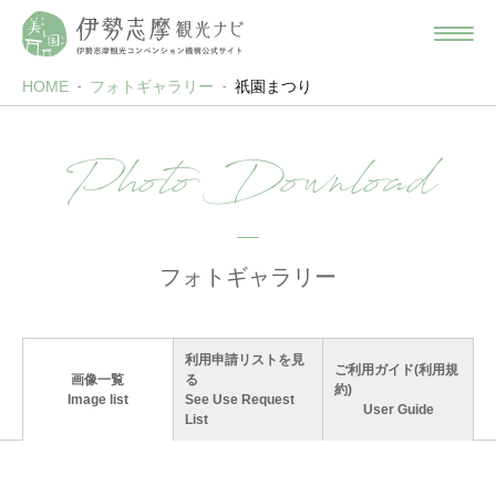
HOME
フォトギャラリー
祇園まつり
Photo Download
フォトギャラリー
利用申請リストを見
ご利用ガイド(利用規
画像一覧
る
約)
Image list
See Use Request
User Guide
List