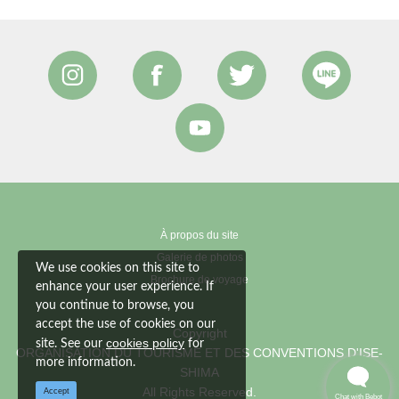
À propos du site
Galerie de photos
We use cookies on this site to
Brochure de voyage
enhance your user experience. If
you continue to browse, you
accept the use of cookies on our
Copyright
cookies policy
site. See our
for
ORGANISATION DU TOURISME ET DES CONVENTIONS D'ISE-
more information.
SHIMA
All Rights Reserved.
Accept
Chat with Bebot