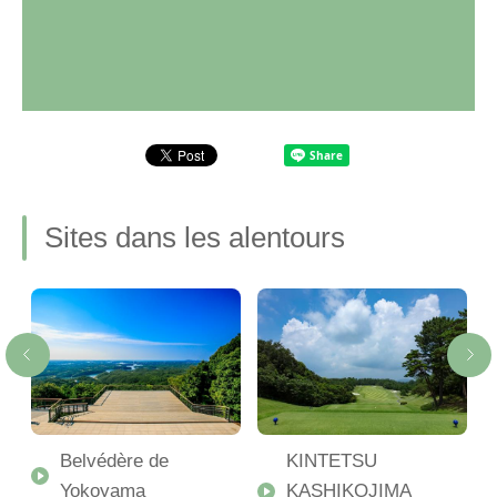
Sites dans les alentours
i
Belvédère de
KINTETSU
Yokoyama
KASHIKOJIMA