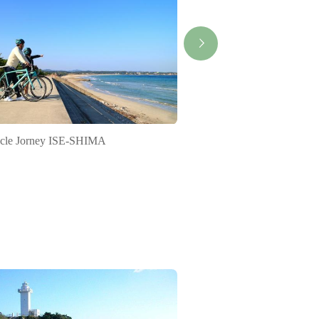
cle Jorney ISE-SHIMA
KINTETSU KASHIKOJ
Club