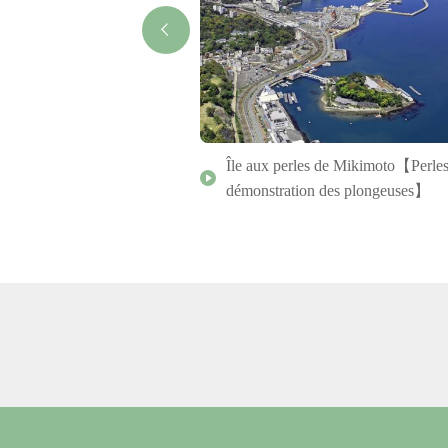
écouverte des cabanons de
Île aux perles de Mikimoto【Perles
toumi-an
démonstration des plongeuses】