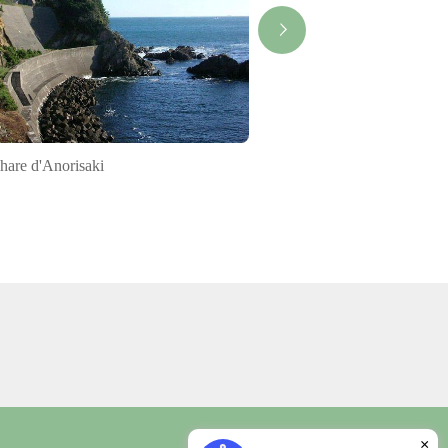
hare d'Anorisaki
Aquarium de Toba
×