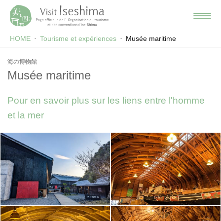
HOME
Tourisme et expériences
Musée maritime
海の博物館
Musée maritime
Pour en savoir plus sur les liens entre l'homme
et la mer