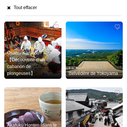
Tout effacer
Osatsu Kamado
【Découverte d’un
cabanon de
plongeuses】
Belvédère de Yokoyama
Akafuku Honten (dans le