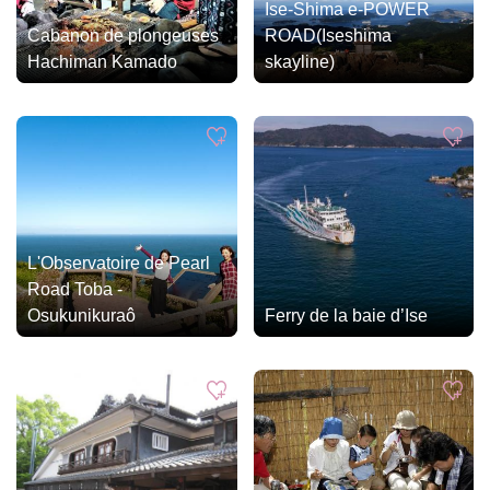
Ise-Shima e-POWER
Cabanon de plongeuses
ROAD(Iseshima
Hachiman Kamado
skayline)
L'Observatoire de Pearl
Road Toba -
Osukunikuraô
Ferry de la baie d’Ise