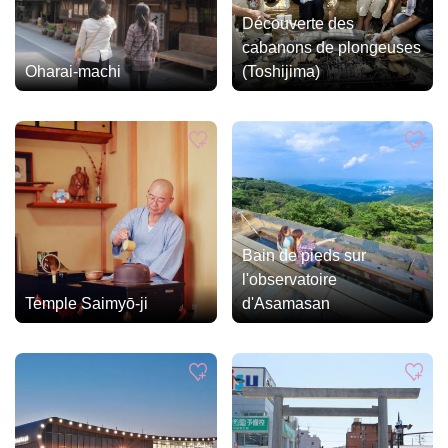
Découverte des
cabanons de plongeuses
Oharai-machi
(Toshijima)
Bain de pieds sur
l'observatoire
Temple Saimyō-ji
d'Asamasan