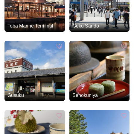
Toba Marine Terminal
Gekû Sando
Gusuku
Senokuniya