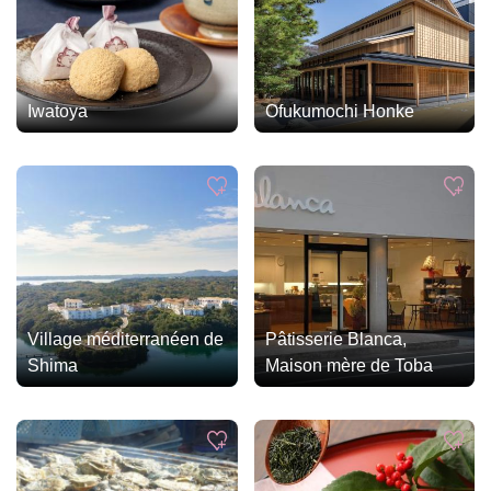
Iwatoya
Ofukumochi Honke
Village méditerranéen de
Pâtisserie Blanca,
Shima
Maison mère de Toba