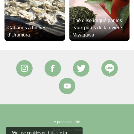
Thé d'Ise irrigué par les
Cabanes à huîtres
eaux pures de la rivière
d’Uramura
Miyagawa
À propos du site
Galerie de photos
We use cookies on this site to