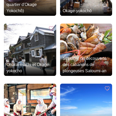
quartier d'Okage
Yokochô)
Okage-yokochō
Structure de découverte
Oharai-machi et Okage-
des cabanons de
yokocho
plongeuses Satoumi-an