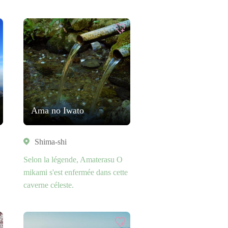
Ama no Iwato
Shima-shi
Selon la légende, Amaterasu O
mikami s'est enfermée dans cette
caverne céleste.