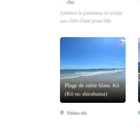
cho
Admirez le panorama de la baie
aux côtés d'une jeune fille
Plage de sable blanc Kō
(Kō no shirahama)
Shima-shi