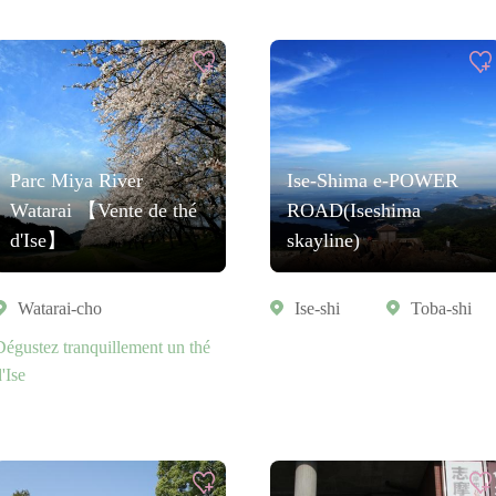
Parc Miya River
Ise-Shima e-POWER
Watarai 【Vente de thé
ROAD(Iseshima
d'Ise】
skayline)
Watarai-cho
Ise-shi
Toba-shi
Dégustez tranquillement un thé
'Ise