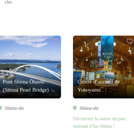
cho
Pont Shima Ōhashi
Centre d’accueil de
(Shima Pearl Bridge)
Yokoyama
Shima-shi
Shima-shi
Découvrez la nature du parc
national d’Ise-Shima !