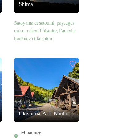
Shima
Satoyama et satoumi, paysages
où se mêlent l’histoire, l’activité
humaine et la nature
Ukishima Park Nantō
Minamiise-