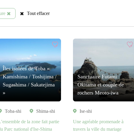
ure
Tout effacer
Îles isolées de Toba «
Kamishima / Toshijima /
Sanctuaire Futami
Sugashima / Sakatejima
Okitama et couple de
»
rochers Meoto-iwa
Toba-shi
Shima-shi
Ise-shi
L’ensemble de la zone fait partie
Une agréable promenade à
du Parc national d'Ise-Shima
travers la ville du mariage