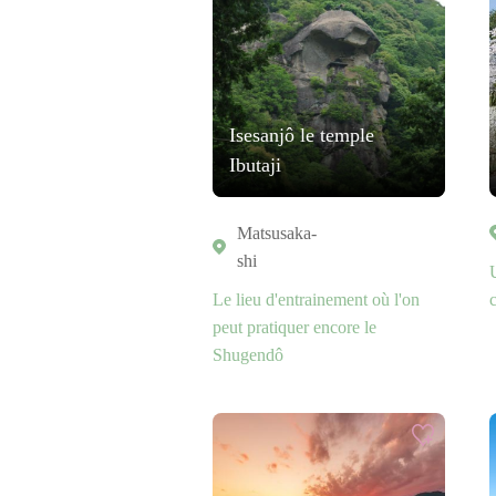
Isesanjô le temple
Ibutaji
Matsusaka-
shi
Le lieu d'entrainement où l'on
peut pratiquer encore le
Shugendô