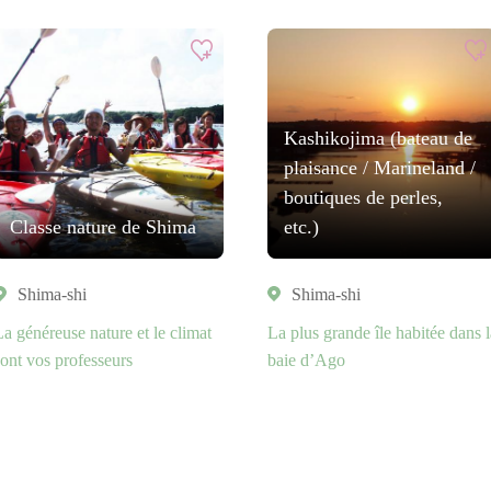
Kashikojima (bateau de
plaisance / Marineland /
boutiques de perles,
Classe nature de Shima
etc.)
Shima-shi
Shima-shi
La généreuse nature et le climat
La plus grande île habitée dans l
sont vos professeurs
baie d’Ago