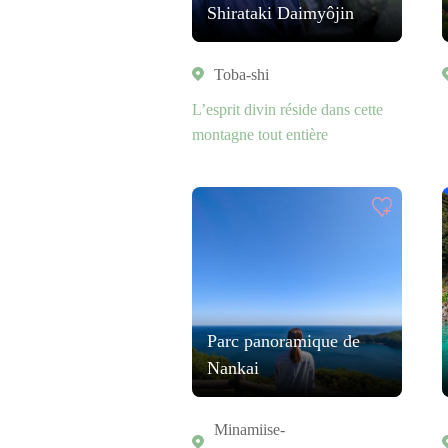
Shirataki Daimyôjin
Toba-shi
L’esprit divin réside dans cette
montagne tout entière
Parc panoramique de
Nankai
Minamiise-