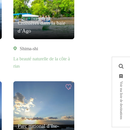
Croisières dans la baie
d’Ago
Shima-shi
La beauté naturelle de la côte à
rias
Voir ma liste de destinations
Parc national d’Ise-