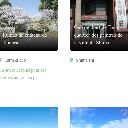
Galerie d’art de Daiō,
Ruines du château de
quartier des peintres de
Tamaru
la ville de Shima
Tamaki-cho
Shima-shi
Un endroit réputé pour ses
cerisiers au printemps