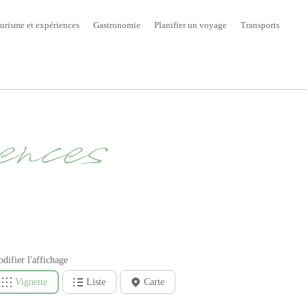
urisme et expériences
Gastronomie
Planifier un voyage
Transports
ences
difier l'affichage
Vignette
Liste
Carte