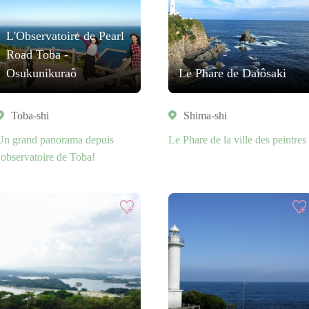
L'Observatoire de Pearl
Road Toba -
Osukunikuraô
Le Phare de Daiôsaki
Toba-shi
Shima-shi
Un grand panorama depuis
Le Phare de la ville des peintres
l'observatoire de Toba!