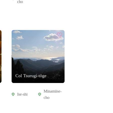
cho
Col Tsurugi-tōge
Minamiise-
Ise-shi
cho