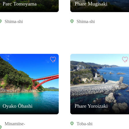
Parc Tomoyama
Phare Mugisaki
Shima-shi
Shima-shi
Oyako Ōhashi
Phare Yoroizaki
Minamiise-
Toba-shi