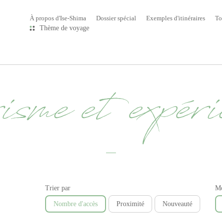
À propos d'Ise-Shima
Dossier spécial
Exemples d'itinéraires
To
Thème de voyage
isme et expéri
Trier par
Mo
Nombre d'accès
Proximité
Nouveauté