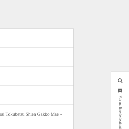
Voir ma liste de destinations
atarai Tokubetsu Shien Gakko Mae »