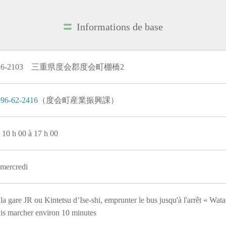
Informations de base
16-2103 三重県度会郡度会町棚橋2
96-62-2416
（度会町産業振興課）
 10 h 00 à 17 h 00
 mercredi
la gare JR ou Kintetsu d’Ise-shi, emprunter le bus jusqu'à l'arrêt « W
is marcher environ 10 minutes