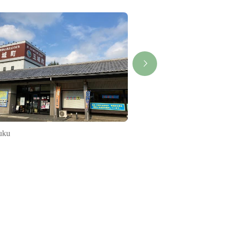
uku
ASPIA Tamaki