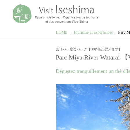
HOME
Tourisme et expériences
Parc M
宮リバー度会パーク【伊勢茶が買えます】
Parc Miya River Watarai 【V
Dégustez tranquillement un thé d'I