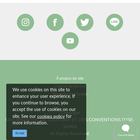
À propos du site
Galerie de photos
We use cookies on this site to
Brochure de voyage
enhance your user experience. If
you continue to browse, you
accept the use of cookies on our
Copyright
cookies policy
site. See our
for
ORGANISATION DU TOURISME ET DES CONVENTIONS D'ISE-
more information.
SHIMA
All Rights Reserved.
Accept
Chat with Bebot