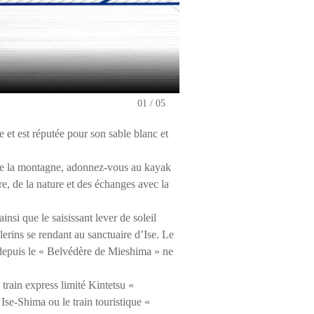
Meoto-iwa "Husband-and-wif
01
05
et est réputée pour son sable blanc et
de la montagne, adonnez-vous au kayak
re, de la nature et des échanges avec la
si que le saisissant lever de soleil
erins se rendant au sanctuaire d’Ise. Le
depuis le « Belvédère de Mieshima » ne
 train express limité Kintetsu «
se-Shima ou le train touristique «