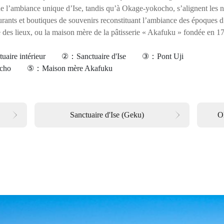
 de l’ambiance unique d’Ise, tandis qu’à Okage-yokocho, s’alignent les
urants et boutiques de souvenirs reconstituant l’ambiance des époques d’
e des lieux, ou la maison mère de la pâtisserie « Akafuku » fondée en 1
nctuaire intérieur　　②：Sanctuaire d'Ise　　③：Pont Uji

ocho　　⑤：Maison mère Akafuku
Sanctuaire d'Ise (Geku)
O