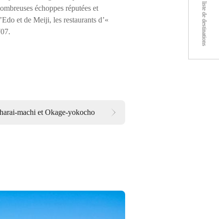
Voir ma liste de destinations
 nombreuses échoppes réputées et
Edo et de Meiji, les restaurants d’«
707.
harai-machi et Okage-yokocho