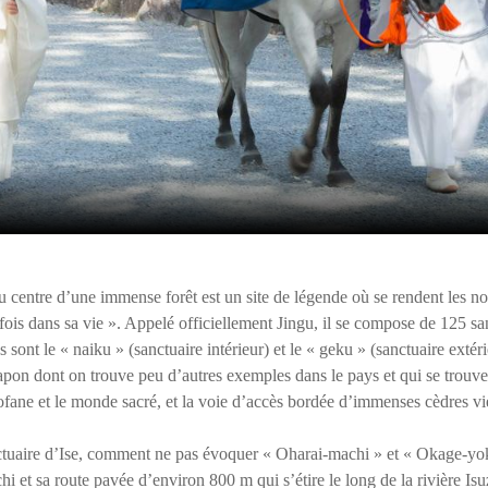
u centre d’une immense forêt est un site de légende où se rendent les no
 fois dans sa vie ». Appelé officiellement Jingu, il se compose de 125 san
sont le « naiku » (sanctuaire intérieur) et le « geku » (sanctuaire extéri
apon dont on trouve peu d’autres exemples dans le pays et qui se trouve 
fane et le monde sacré, et la voie d’accès bordée d’immenses cèdres v
nctuaire d’Ise, comment ne pas évoquer « Oharai-machi » et « Okage-yo
hi et sa route pavée d’environ 800 m qui s’étire le long de la rivière I