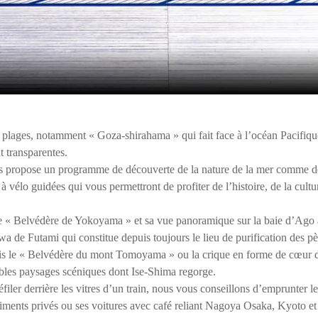
plages, notamment « Goza-shirahama » qui fait face à l’océan Pacifique 
 transparentes.
us propose un programme de découverte de la nature de la mer comme 
 vélo guidées qui vous permettront de profiter de l’histoire, de la cultu
e « Belvédère de Yokoyama » et sa vue panoramique sur la baie d’Ago ain
 de Futami qui constitue depuis toujours le lieu de purification des pèl
is le « Belvédère du mont Tomoyama » ou la crique en forme de cœur 
bles paysages scéniques dont Ise-Shima regorge.
iler derrière les vitres d’un train, nous vous conseillons d’emprunter le
ents privés ou ses voitures avec café reliant Nagoya Osaka, Kyoto et I