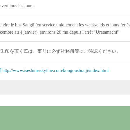
vert tous les jours
endre le bus Sangû (en service uniquement les week-ends et jours fériés
cembre au 4 janvier), environs 20 mn depuis l'arrêt "Uratamachi"
ご朱印を頂く際は、事前に必ず社務所等にご確認ください。
http://www.iseshimaskyline.com/kongoushouji/index.html