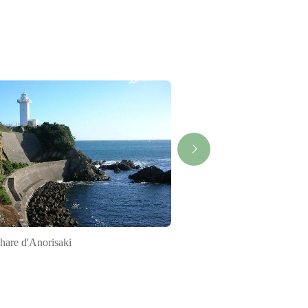
hare d'Anorisaki
«&nbsp;Shimakaze&nbsp;
de tourisme