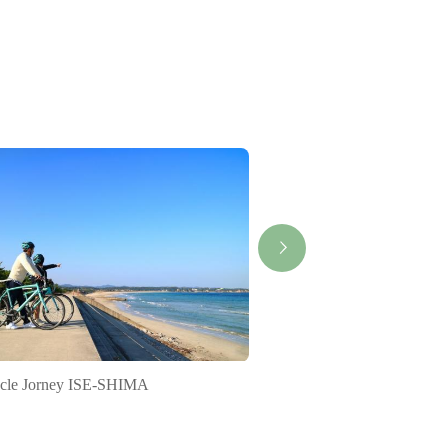
cle Jorney ISE-SHIMA
KINTETSU KASHIKOJ
Club