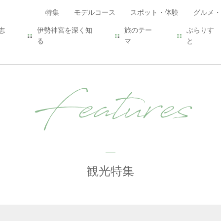
特集
モデルコース
スポット・体験
グルメ・
志
伊勢神宮を深く知
旅のテー
ぶらりす
る
マ
と
Features
観光特集