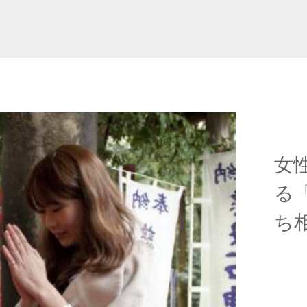
女
る
ち