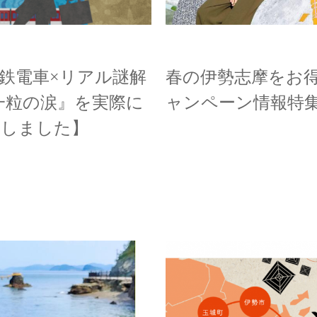
鉄電車×リアル謎解
春の伊勢志摩をお
と一粒の涙』を実際に
ャンペーン情報特
了しました】