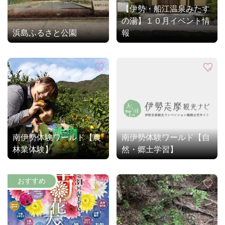
【伊勢・船江温泉みたす
の湯】１０月イベント情
浜島ふるさと公園
報
南伊勢体験ワールド【農
南伊勢体験ワールド【自
林業体験】
然・郷土学習】