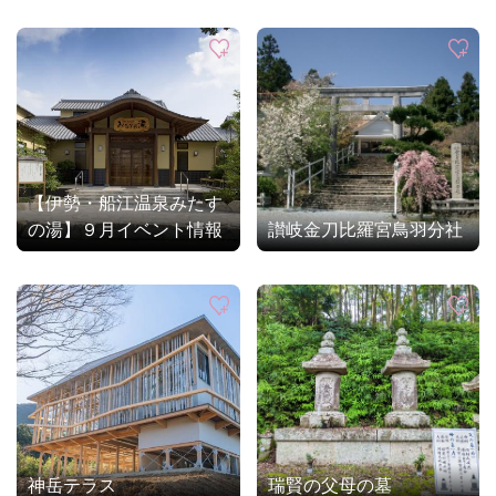
【伊勢・船江温泉みたす
の湯】９月イベント情報
讃岐金刀比羅宮鳥羽分社
神岳テラス
瑞賢の父母の墓