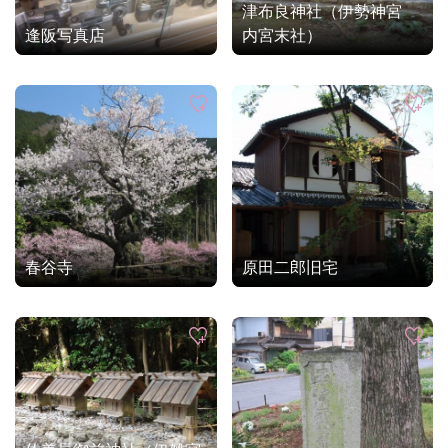
津布良神社（伊勢神宮
逢阪写真店
内宮末社）
春谷寺
原田二郎旧宅