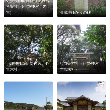
佐美長御前神社（伊雑宮
所管社）(伊勢神宮 内
宮)
清盛堤ゆかりの碑
毛理神社（伊勢神宮 外
那自売神社（伊勢神宮
宮末社）
内宮末社）