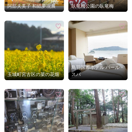
阿部夫美子 和紙夢現展
臥竜梅公園の臥竜梅
鳥羽国際ホテル パール・
玉城町宮古区の菜の花畑
スパ