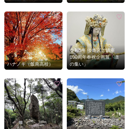
令和5年 倭姫宮ご鎮座
100周年奉祝企画展「凛
ハナノキ（飯南高校）
の集い」