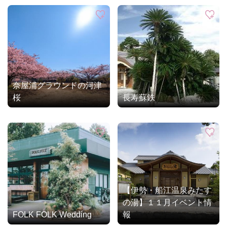
奈屋浦グラウンドの河津
桜
長寿蘇鉄
【伊勢・船江温泉みたす
の湯】１１月イベント情
FOLK FOLK Wedding
報