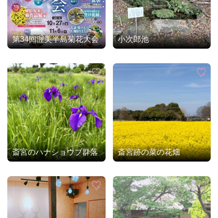
第34回渥美半島菊花大会
小次郎池
斎宮のハナショウブ群落
斎宮跡の菜の花畑