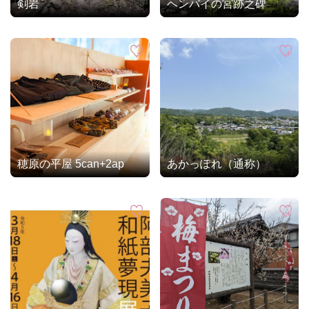
剣岩
ヘンバイの宮跡之碑
穂原の平屋 5can+2ap
あかっぽれ（通称）