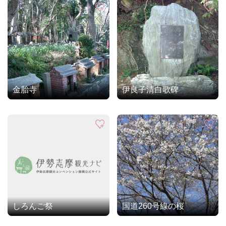
金胎寺
伊良子清白歌碑
しろんご祭
国道260号線の桜