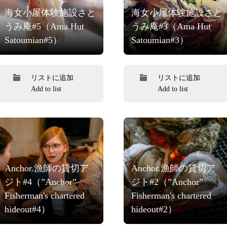
海女小屋体験施設さと
海女小屋体験施設さと
うみ庵#5（Ama Hut
うみ庵#3（Ama Hut
Satoumian#5）
Satoumian#3）
リストに追加
リストに追加
Add to list
Add to list
Anchor.漁師の貸切ア
Anchor.漁師の貸切ア
ジト#4（”Anchor”
ジト#2（”Anchor”
Fisherman's chartered
Fisherman's chartered
hideout#4）
hideout#2）