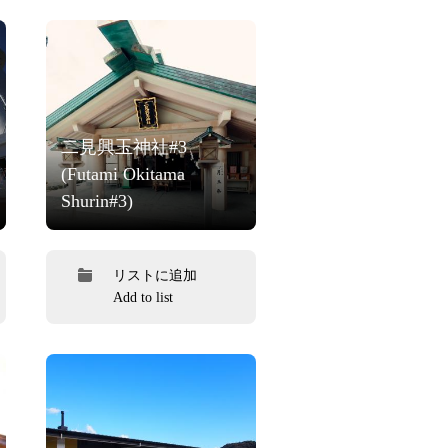
二見興玉神社#3
(Futami Okitama
Shurin#3)
リストに追加
Add to list