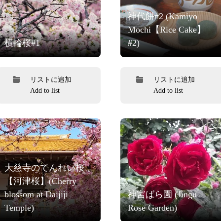
神代餅#2 (Kamiyo
Mochi【Rice Cake】
横輪桜#1
#2)
リストに追加
リストに追加
Add to list
Add to list
大慈寺のてんれい桜
【河津桜】(Cherry
blossom at Daijiji
神宮ばら園 (Jingu
Temple)
Rose Garden)