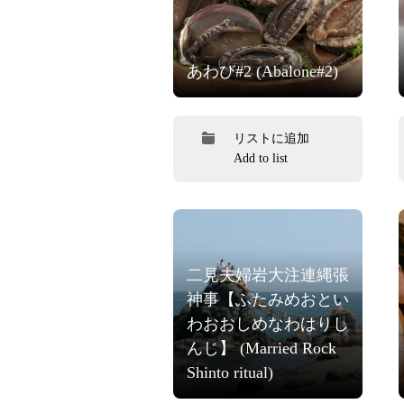
あわび#2 (Abalone#2)
リストに追加
Add to list
二見夫婦岩大注連縄張
神事【ふたみめおとい
わおおしめなわはりし
んじ】 (Married Rock
Shinto ritual)