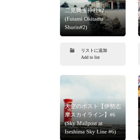
二見興玉神社#2
(Futami Okitama
Shurin#2)
リストに追加
Add to list
天空のポスト【伊勢志
摩スカイライン】#6
(Sky Mailpost at
Iseshima Sky Line #6)