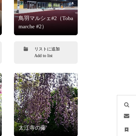
鳥羽マルシェ#2（Toba
marche #2）
リストに追加
Add to list
太江寺の藤