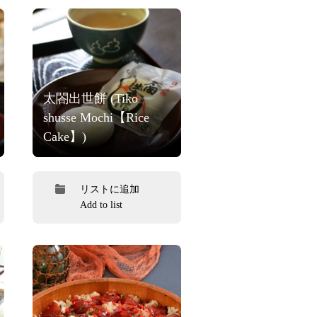
太閤出世餅 (Tiko
shusse Mochi【Rice
Cake】)
リストに追加
Add to list