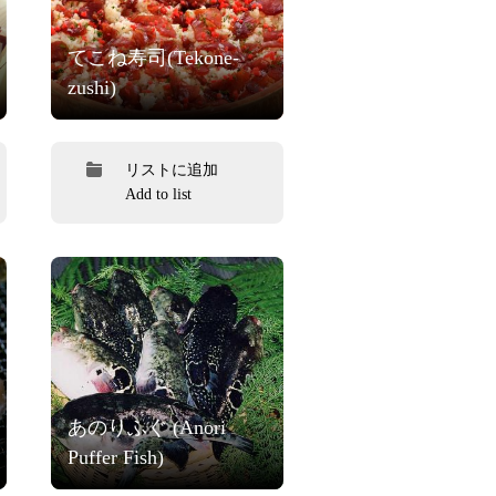
てこね寿司(Tekone-
zushi)
リストに追加
Add to list
あのりふぐ (Anori
Puffer Fish)