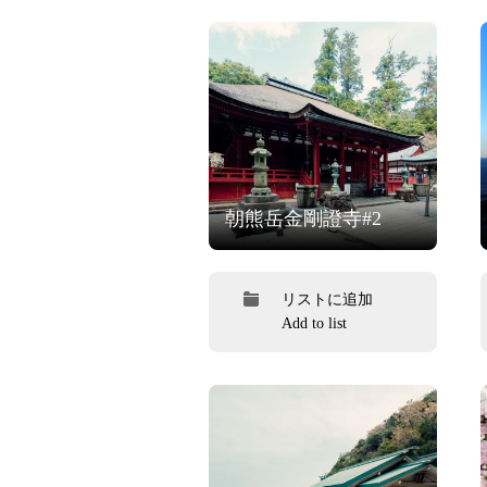
朝熊岳金剛證寺#2
リストに追加
Add to list