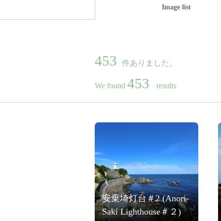
Image list
453
件ありました。
453
We found
results
安乗埼灯台＃2 (Anori-
Saki Lighthouse＃２)