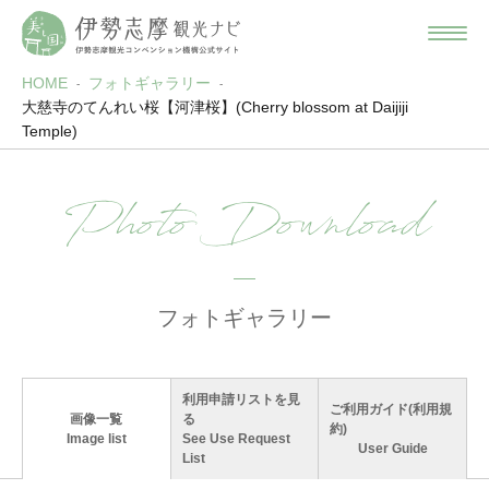
HOME
フォトギャラリー
大慈寺のてんれい桜【河津桜】(Cherry blossom at Daijiji
Temple)
Photo Download
フォトギャラリー
利用申請リストを見
ご利用ガイド(利用規
画像一覧
る
約)
Image list
See Use Request
User Guide
List