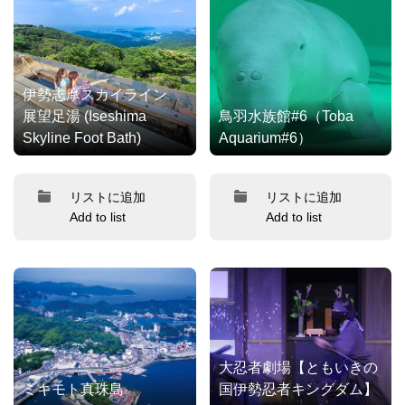
伊勢志摩スカイライン
展望足湯 (Iseshima
鳥羽水族館#6（Toba
Skyline Foot Bath)
Aquarium#6）
リストに追加
リストに追加
Add to list
Add to list
大忍者劇場【ともいきの
ミキモト真珠島
国伊勢忍者キングダム】