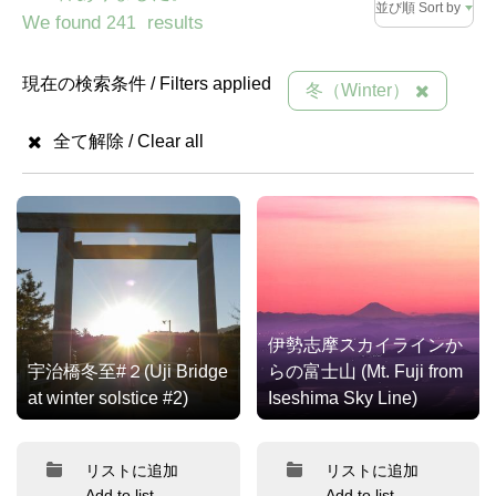
並び順 Sort by
We found
results
241
現在の検索条件 / Filters applied
冬（Winter）
全て解除 / Clear all
伊勢志摩スカイラインか
宇治橋冬至#２(Uji Bridge
らの富士山 (Mt. Fuji from
at winter solstice #2)
Iseshima Sky Line)
リストに追加
リストに追加
Add to list
Add to list