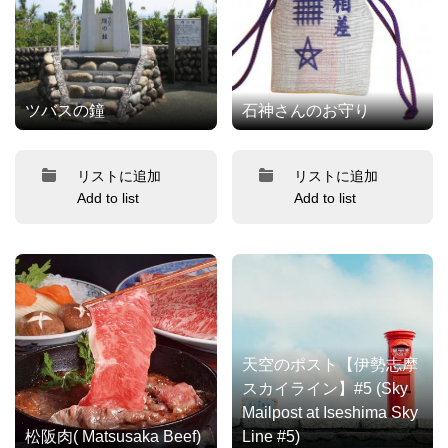
ツバスの鐘
石神さんのお守り
リストに追加
リストに追加
Add to list
Add to list
天空のポスト【伊勢志摩
スカイライン】#5 (Sky
Mailpost at Iseshima Sky
松阪肉( Matsusaka Beef)
Line #5)