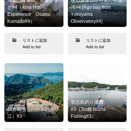
海女小屋体験 相差かま
横山展望台から見た英虞
ど#4（Ama Hut
湾#4 (Ago bay from
Experience Osatsu
Yokoyama
Kamado#4）
Observatory#4)
リストに追加
リストに追加
Add to list
Add to list
答志島釣り体験
鵜倉園地（ハートの入り
#3（Toshi Island
江）#3
Fishing#3）