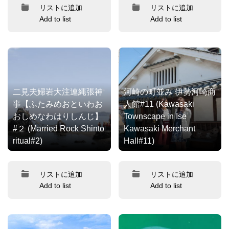
リストに追加
リストに追加
Add to list
Add to list
二見夫婦岩大注連縄張神
河崎の町並み 伊勢河崎商
事【ふたみめおといわお
人館#11 (Kawasaki
おしめなわはりしんじ】
Townscape in Ise
#２ (Married Rock Shinto
Kawasaki Merchant
ritual#2)
Hall#11)
リストに追加
リストに追加
Add to list
Add to list