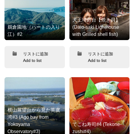
大王埼灯台【焼き貝】
鵜倉園地（ハートの入り
(Daio-saki Lighthouse
江）#2
with Grilled shell fish)
リストに追加
リストに追加
Add to list
Add to list
横山展望台から見た英虞
湾#3 (Ago bay from
Yokoyama
てこね寿司#4 (Tekone-
Observatory#3)
zushi#4)