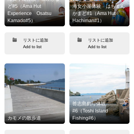
ど#5（Ama Hut
海女小屋体験 はちまん
Experience Osatsu
かまど#1（Ama Hut
Kamado#5）
Hachiman#1）
リストに追加
リストに追加
Add to list
Add to list
答志島釣り体験
#6（Toshi Island
カモメの散歩道
Fishing#6）