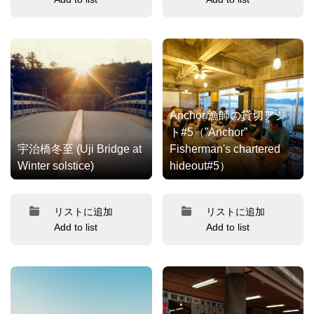
Anchor.漁師の貸切アジ
ト#5（”Anchor”
宇治橋冬至 (Uji Bridge at
Fisherman's chartered
Winter solstice)
hideout#5）
リストに追加
リストに追加
Add to list
Add to list