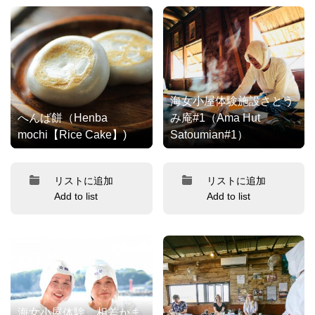
海女小屋体験施設さとう
へんば餅（Henba
み庵#1（Ama Hut
mochi【Rice Cake】)
Satoumian#1）
リストに追加
リストに追加
Add to list
Add to list
海女小屋体験 相差かま