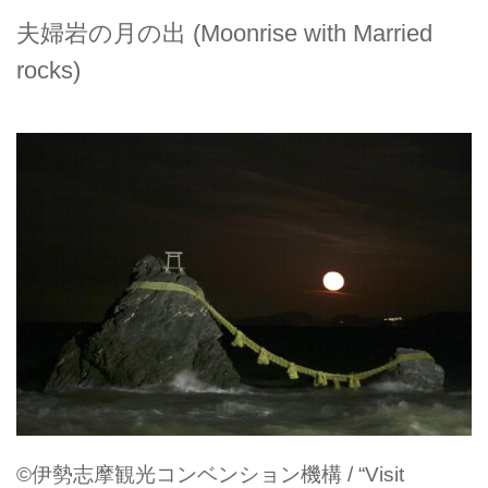
夫婦岩の月の出 (Moonrise with Married
rocks)
©伊勢志摩観光コンベンション機構 / “Visit