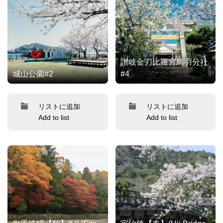
讃岐金刀比羅宮鳥羽分社
城山公園#2
#4
リストに追加
リストに追加
Add to list
Add to list