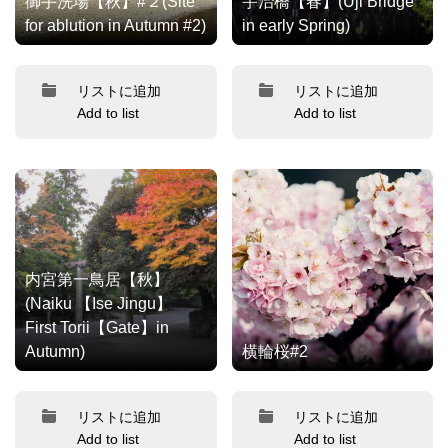
御手洗場【秋】#２(Site
宇治橋【春】(Uji Bridge
for ablution in Autumn #2)
in early Spring)
リストに追加
リストに追加
Add to list
Add to list
内宮第一鳥居【秋】
(Naiku 【Ise Jingu】
First Torii【Gate】in
Autumn)
横輪桜#2
リストに追加
リストに追加
Add to list
Add to list