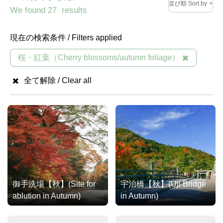
並び順 Sort by
We found
results
27
現在の検索条件 / Filters applied
桜・紅葉（Cherry blossoms/autumn foliage）
全て解除 / Clear all
御手洗場【秋】(Site for
宇治橋【秋】(Uji Bridge
ablution in Autumn)
in Autumn)