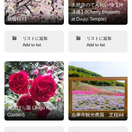
大慈寺のてんれい桜【河
津桜】(Cherry blossom
横輪桜#1
at Daijiji Temple)
リストに追加
リストに追加
Add to list
Add to list
神宮ばら園 (Jingu Rose
Garden)
志摩市観光農園 芝桜#4