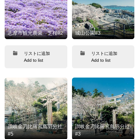
志摩市観光農園 芝桜#2
城山公園#3
リストに追加
リストに追加
Add to list
Add to list
讃岐金刀比羅宮鳥羽分社
讃岐金刀比羅宮鳥羽分社
#5
#3