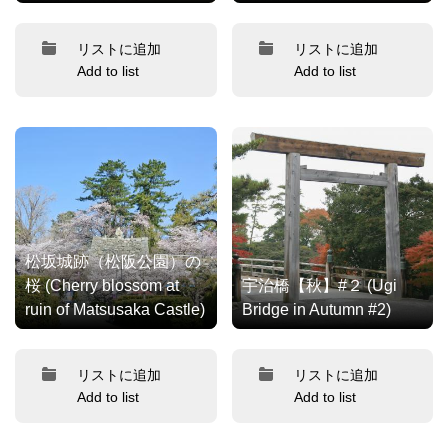
リストに追加
リストに追加
Add to list
Add to list
松坂城跡（松阪公園）の
桜 (Cherry blossom at
宇治橋【秋】#２ (Ugi
ruin of Matsusaka Castle)
Bridge in Autumn #2)
リストに追加
リストに追加
Add to list
Add to list