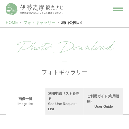
HOME
フォトギャラリー
城山公園#3
Photo Download
フォトギャラリー
利用申請リストを見
ご利用ガイド(利用規
画像一覧
る
約)
Image list
See Use Request
User Guide
List