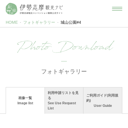
HOME
フォトギャラリー
城山公園#4
Photo Download
フォトギャラリー
利用申請リストを見
ご利用ガイド(利用規
画像一覧
る
約)
Image list
See Use Request
User Guide
List