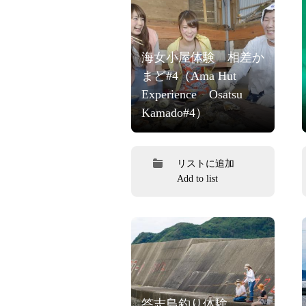
海女小屋体験 相差か
まど#4（Ama Hut
Experience Osatsu
Kamado#4）
リストに追加
Add to list
答志島釣り体験