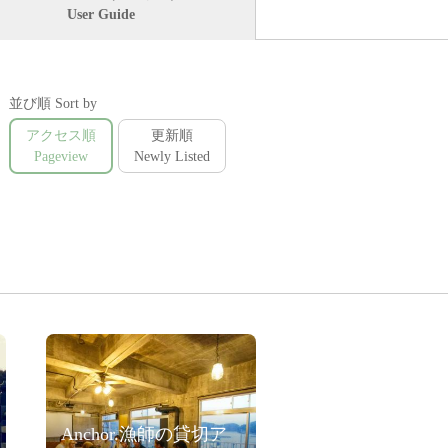
User Guide
並び順 Sort by
アクセス順
更新順
Pageview
Newly Listed
Anchor.漁師の貸切ア