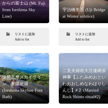
からの富士山 (Mt. Fuji
from Iseshima Sky
宇治橋冬至 (Uji Bridge
Line)
at Winter solstice)
リストに追加
リストに追加
Add to list
Add to list
二見夫婦岩大注連縄張
伊勢志摩スカイライ
神事【ふたみめおとい
ン 展望足湯
わおおしめなわはりし
(Iseshima Skyline Foot
んじ】#２ (Married
Bath)
Rock Shinto ritual#2)