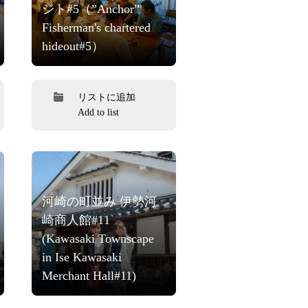
ジト#5（”Anchor”
Fisherman's chartered
hideout#5）
リストに追加
Add to list
河崎の町並み 伊勢河
崎商人館#11
(Kawasaki Townscape
in Ise Kawasaki
Merchant Hall#11)