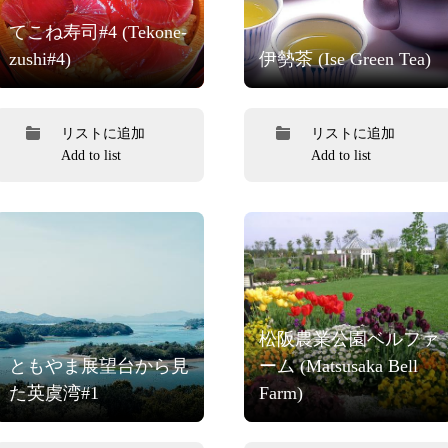
てこね寿司#4 (Tekone-
zushi#4)
伊勢茶 (Ise Green Tea)
リストに追加
リストに追加
Add to list
Add to list
松阪農業公園ベルファ
ともやま展望台から見
ーム (Matsusaka Bell
た英虞湾#1
Farm)