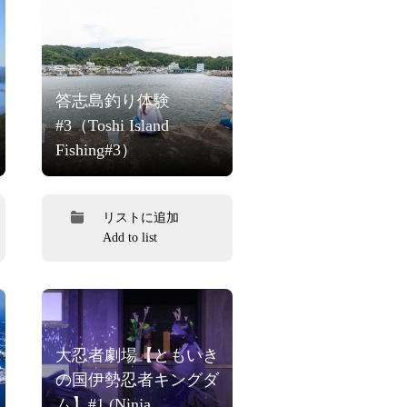
答志島釣り体験
#3（Toshi Island
Fishing#3）
リストに追加
Add to list
大忍者劇場【ともいき
の国伊勢忍者キングダ
ム】#1 (Ninja