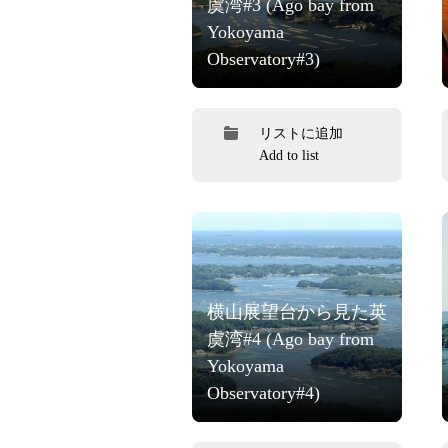
虞湾#3 (Ago bay from
Yokoyama
Observatory#3)
リストに追加
Add to list
横山展望台から見た英
虞湾#4 (Ago bay from
Yokoyama
Observatory#4)