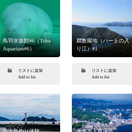
鳥羽水族館#6（Toba
鵜倉園地（ハートの入
Aquarium#6）
り江）#1
リストに追加
リストに追加
Add to list
Add to list
答志島釣り体験
ミキモト真珠島