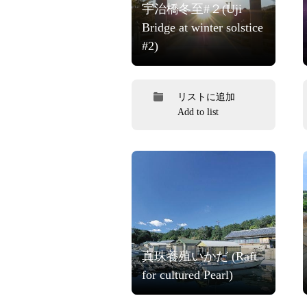
宇治橋冬至#２(Uji
Bridge at winter solstice
#2)
リストに追加
Add to list
真珠養殖いかだ (Raft
for cultured Pearl)