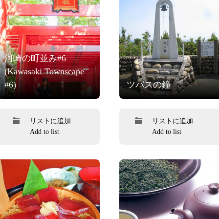
河崎の町並み#6
(Kawasaki Townscape
#6)
ツバスの鐘
リストに追加
リストに追加
Add to list
Add to list