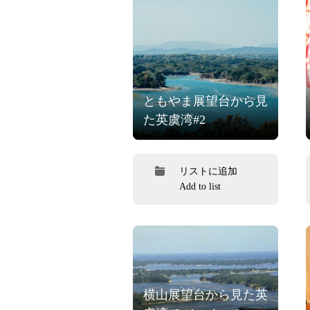
ともやま展望台から見
た英虞湾#2
リストに追加
Add to list
横山展望台から見た英