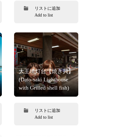
リストに追加
Add to list
大王埼灯台【焼き貝】
(Daio-saki Lighthouse
with Grilled shell fish)
リストに追加
Add to list