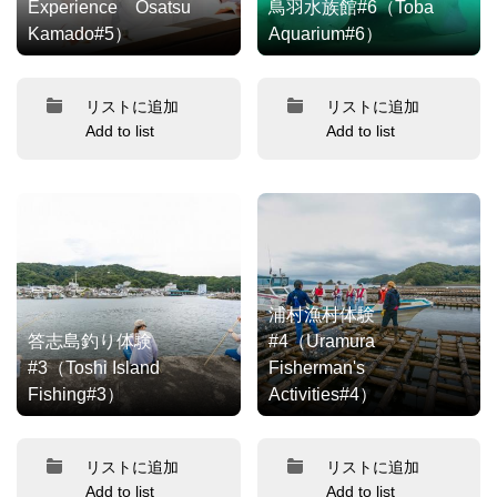
Experience Osatsu
鳥羽水族館#6（Toba
Kamado#5）
Aquarium#6）
リストに追加
リストに追加
Add to list
Add to list
浦村漁村体験
答志島釣り体験
#4（Uramura
#3（Toshi Island
Fisherman's
Fishing#3）
Activities#4）
リストに追加
リストに追加
Add to list
Add to list