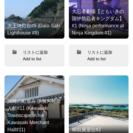
大忍者劇場【ともいきの
国伊勢忍者キングダム】
大王埼灯台#9 (Daio-Saki
#1 (Ninja performance at
Lighthouse #9)
Ninja Kingdom #1)
リストに追加
リストに追加
Add to list
Add to list
河崎の町並み 伊勢河崎商
人館#11 (Kawasaki
Townscape in Ise
Kawasaki Merchant
Hall#11)
桐垣展望台#2