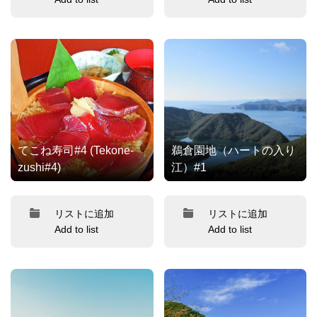
てこね寿司#4 (Tekone-
鵜倉園地（ハートの入り
zushi#4)
江）#1
リストに追加
リストに追加
Add to list
Add to list