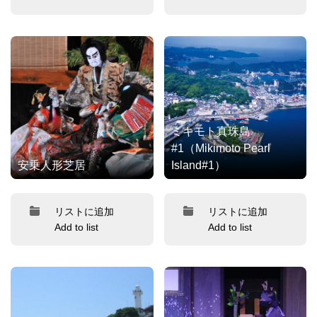
ミキモト真珠島
#1（Mikimoto Pearl
安乗人形芝居
Island#1）
リストに追加
リストに追加
Add to list
Add to list