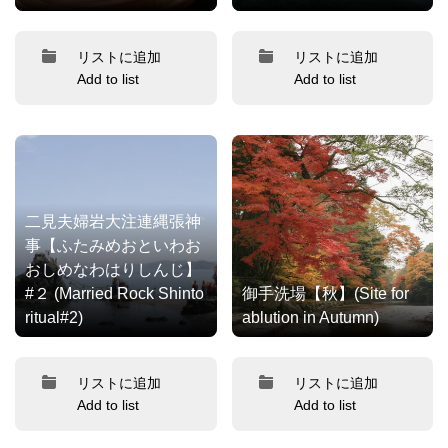
リストに追加
リストに追加
Add to list
Add to list
二見夫婦岩大注連縄張神
事【ふたみめおといわお
おしめなわはりしんじ】
#２ (Married Rock Shinto
御手洗場【秋】(Site for
ritual#2)
ablution in Autumn)
リストに追加
リストに追加
Add to list
Add to list