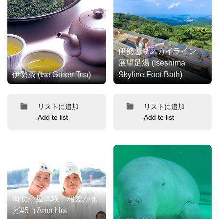
伊勢志摩スカイライン
展望足湯 (Iseshima
伊勢茶 (Ise Green Tea)
Skyline Foot Bath)
リストに追加
リストに追加
Add to list
Add to list
海女小屋体験 相差かま
ど#5（Ama Hut