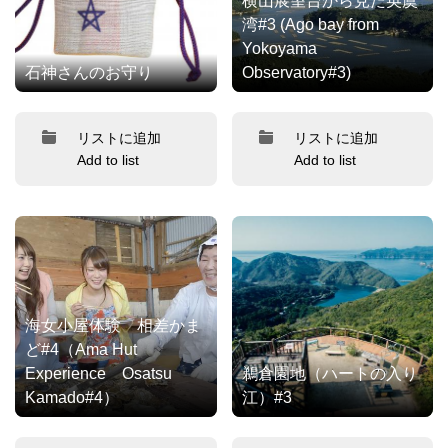
横山展望台から見た英虞
湾#3 (Ago bay from
Yokoyama
石神さんのお守り
Observatory#3)
リストに追加
リストに追加
Add to list
Add to list
海女小屋体験 相差かま
ど#4（Ama Hut
Experience Osatsu
鵜倉園地（ハートの入り
Kamado#4）
江）#3