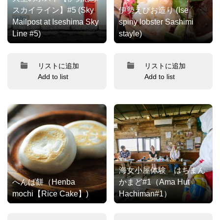
スカイライン】#5 (Sky
伊勢えびお造り (Ise
Mailpost at Iseshima Sky
spiny lobster Sashimi
Line #5)
stayle)
リストに追加
リストに追加
Add to list
Add to list
海女小屋体験 はちまん
へんば餅（Henba
かまど#1（Ama Hut
mochi【Rice Cake】)
Hachiman#1）