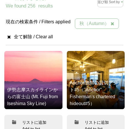
並び順 Sort by
We found
results
256
現在の検索条件 / Filters applied
秋（Autumn）
全て解除 / Clear all
Anchor.漁師の貸切アジ
伊勢志摩スカイラインか
ト#5（”Anchor”
らの富士山 (Mt. Fuji from
Fisherman's chartered
Iseshima Sky Line)
hideout#5）
リストに追加
リストに追加
Add to list
Add to list