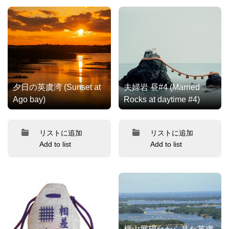
夕日の英虞湾 (Sunset at
夫婦岩 昼#4 (Married
Ago bay)
Rocks at daytime #4)
リストに追加
リストに追加
Add to list
Add to list