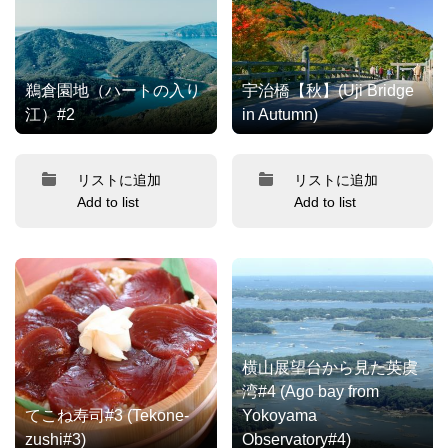
鵜倉園地（ハートの入り
宇治橋【秋】(Uji Bridge
江）#2
in Autumn)
リストに追加
リストに追加
Add to list
Add to list
横山展望台から見た英虞
湾#4 (Ago bay from
てこね寿司#3 (Tekone-
Yokoyama
zushi#3)
Observatory#4)