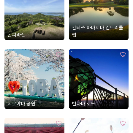
긴테쓰 하마지마 컨트리클
곤피라산
럽
시로야마 공원
빈다마 로드