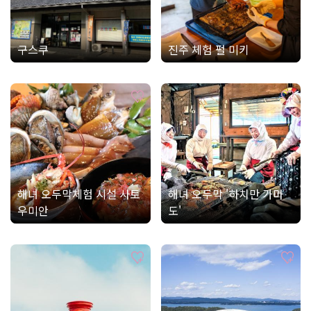
구스쿠
진주 체험 펄 미키
해녀 오두막체험 시설 사토
해녀 오두막 '하치만 가마
우미안
도'