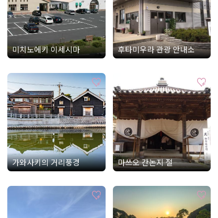
미치노에키 이세시마
후타미우라 관광 안내소
가와사키의 거리풍경
마쓰오 간논지 절