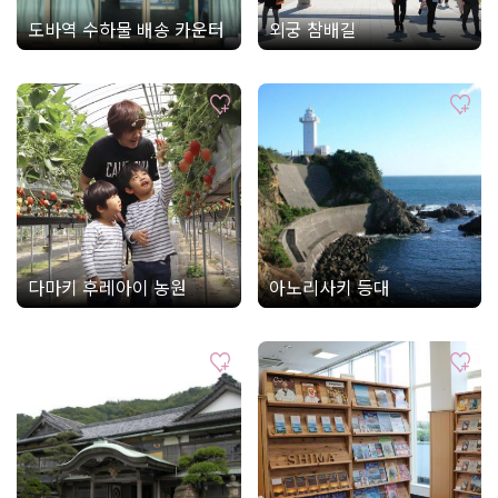
도바역 수하물 배송 카운터
외궁 참배길
다마키 후레아이 농원
아노리사키 등대