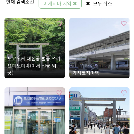
현재 검색조건
이세시마 지역
모두 취소
도요우케 대신궁 별궁 쓰키
요미노미야(이세 신궁 외
궁)
가시코지마역