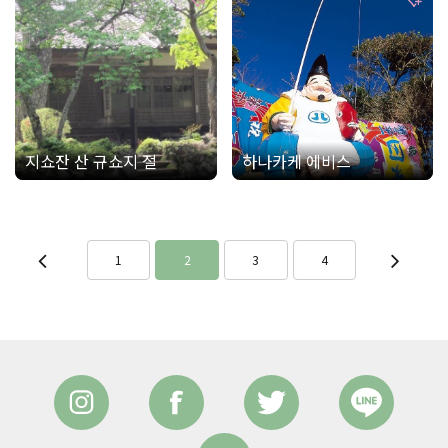
지쇼잔 산 규쇼지 절
하나카케 에비스
1
2
3
4