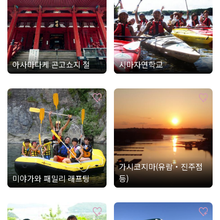
아사마다케 곤고쇼지 절
시마자연학교
가시코지마(유람・진주점
미야가와 패밀리 래프팅
등)