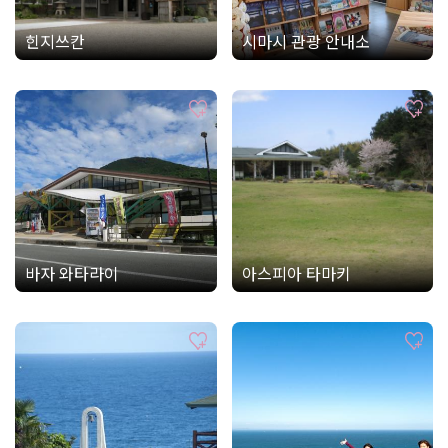
힌지쓰칸
시마시 관광 안내소
바자 와타라이
아스피아 타마키