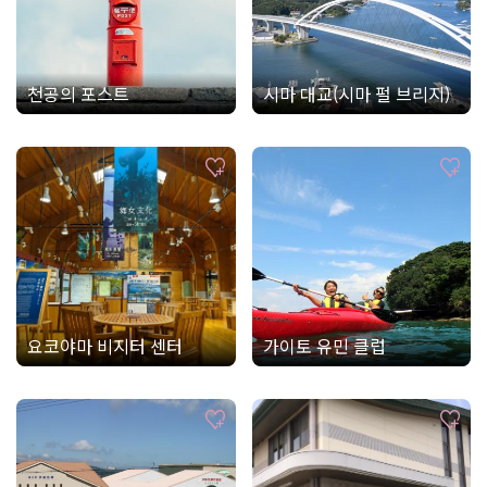
천공의 포스트
시마 대교(시마 펄 브리지)
요코야마 비지터 센터
가이토 유민 클럽