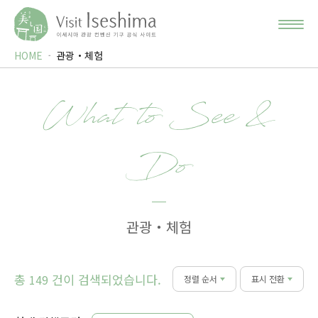
HOME
관광・체험
What to See &
Do
관광・체험
총
건이 검색되었습니다.
149
정렬 순서
표시 전환