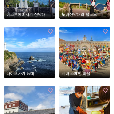
이소부에미사키 전망대
도바전망대와 펄로드
다이오사키 등대
시마 스페인 마을