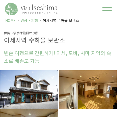
HOME
관광・체험
이세시역 수하물 보관소
伊勢市駅手荷物預かり所
이세시역 수하물 보관소
빈손 여행으로 간편하게! 이세, 도바, 시마 지역의 숙
소로 배송도 가능