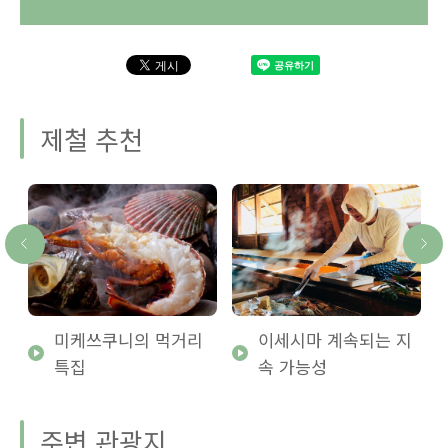
제철 추천
미케쓰쿠니의 먹거리
이세시마 계속되는 지
특집
속 가능성
주변 관광지