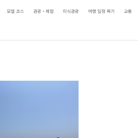
모델 코스
관광・체험
미식관광
여행 일정 짜기
교통