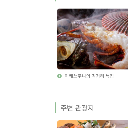
미케쓰쿠니의 먹거리 특집
주변 관광지