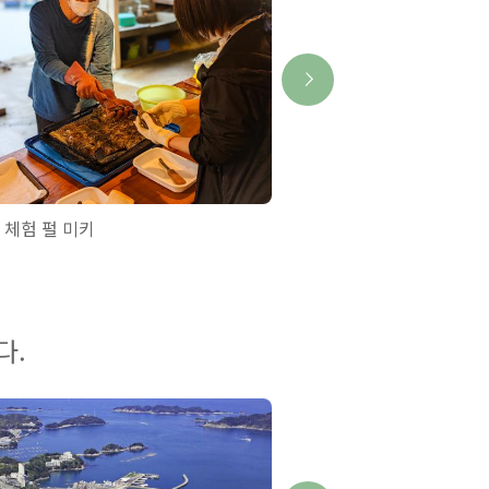
 체험 펄 미키
고자쓰메키리 부동존
다.