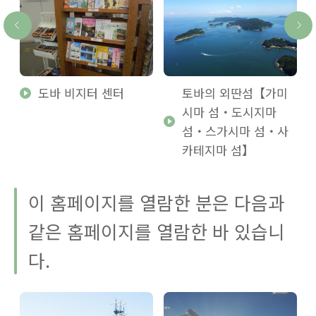
혼
도바 비지터 센터
토바의 외딴섬【가미
시마 섬・도시지마
섬・스가시마 섬・사
카테지마 섬】
이 홈페이지를 열람한 분은 다음과
같은 홈페이지를 열람한 바 있습니
다.