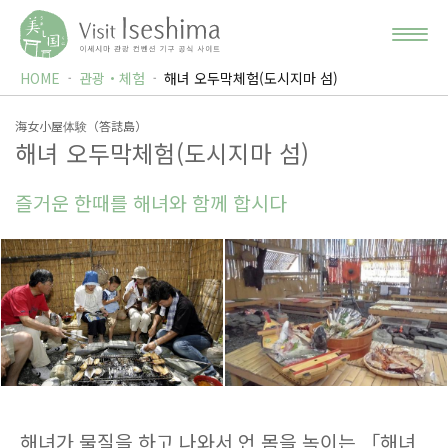
HOME
관광・체험
해녀 오두막체험(도시지마 섬)
海女小屋体験（答誌島）
해녀 오두막체험(도시지마 섬)
즐거운 한때를 해녀와 함께 합시다
해녀가 물질을 하고 나와서 언 몸을 녹이는 「해녀