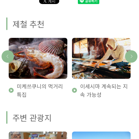
제철 추천
미케쓰쿠니의 먹거리
이세시마 계속되는 지
특집
속 가능성
주변 관광지