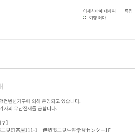
이세시마에 대하여
특집
여행 테마
개
광컨벤션기구에 의해 운영되고 있습니다.
 기사의 무단전재를 금합니다.
기구］
勢市二見町茶屋111-1 伊勢市二見生涯学習センター1F