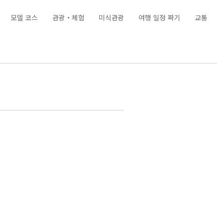
모델 코스
관광・체험
미식관광
여행 일정 짜기
교통