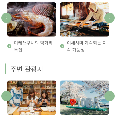
미케쓰쿠니의 먹거리
이세시마 계속되는 지
특집
속 가능성
주변 관광지