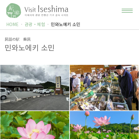
HOME
관광・체험
민와노에키 소민
民話の駅 蘇民
민와노에키 소민