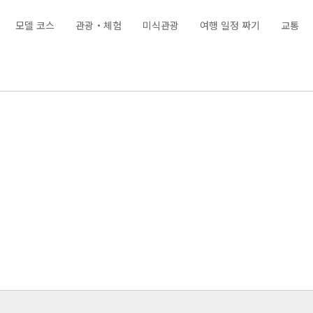
모델 코스
관광・체험
미식관광
여행 일정 짜기
교통