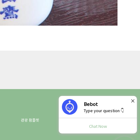
×
Bebot
Type your question 👇
관광 팜플렛
Chat Now