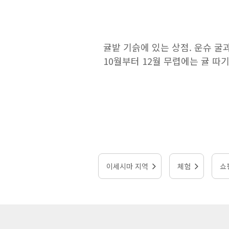
귤밭 기슭에 있는 상점. 운슈 굴
10월부터 12월 무렵에는 귤 따
이세시마 지역
체험
쇼