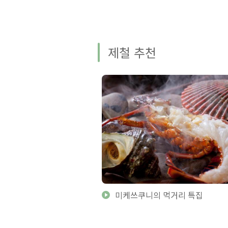
제철 추천
미케쓰쿠니의 먹거리 특집