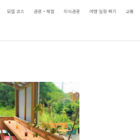
모델 코스
관광・체험
미식관광
여행 일정 짜기
교통