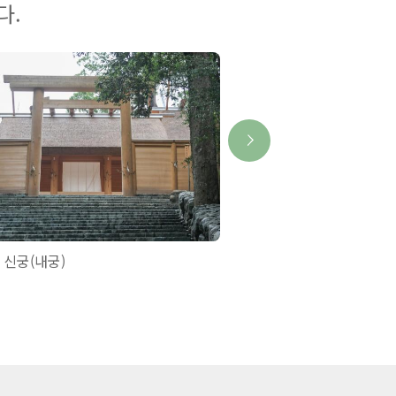
다.
 신궁(내궁)
미키모토 진주섬【진주