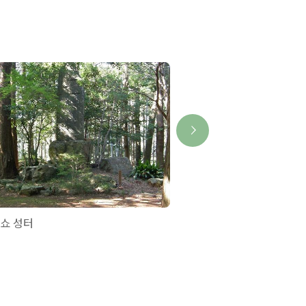
쇼 성터
오시부치 시라타키 폭포