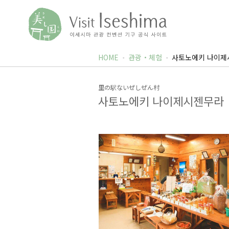
HOME
관광・체험
사토노에키 나이제
里の駅ないぜしぜん村
사토노에키 나이제시젠무라