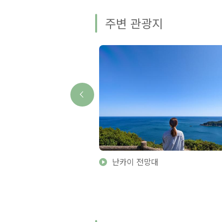
주변 관광지
마 컨트리클럽
난카이 전망대