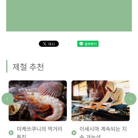
제철 추천
미케쓰쿠니의 먹거리
이세시마 계속되는 지
특집
속 가능성