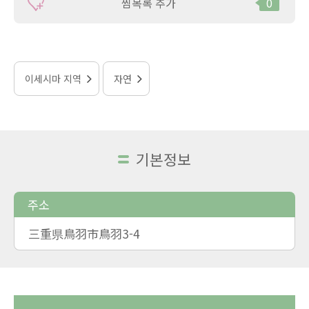
찜목록 추가
0
이세시마 지역
자연
기본정보
주소
三重県鳥羽市鳥羽3-4