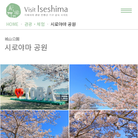
HOME
관광・체험
시로야마 공원
城山公園
시로야마 공원