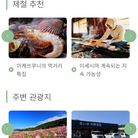
제철 추천
미케쓰쿠니의 먹거리
이세시마 계속되는 지
특집
속 가능성
주변 관광지