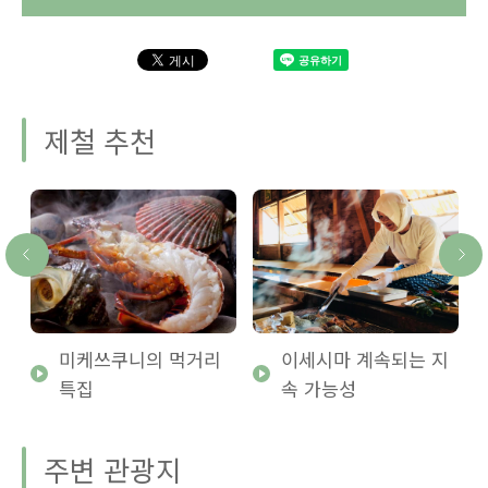
제철 추천
미케쓰쿠니의 먹거리
이세시마 계속되는 지
특집
속 가능성
주변 관광지