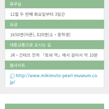
휴무일
12월 두 번째 화요일부터 3일간
요금
1650엔(어른), 820엔(소・중학생)
대중교통으로 오시는 길
JR・긴테쓰 전차 「토바 역」에서 걸어서 약 10분
웹사이트
http://www.mikimoto-pearl-museum.co.
jp/