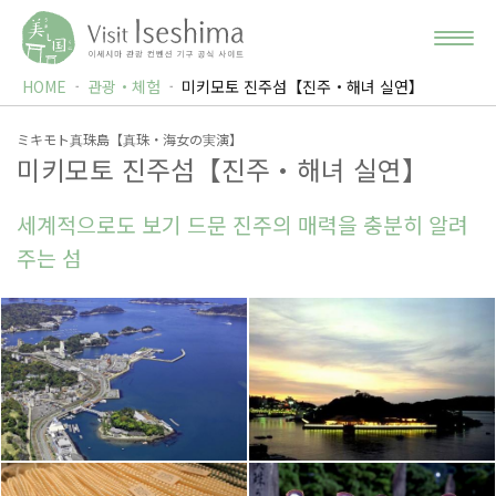
HOME
관광・체험
미키모토 진주섬【진주・해녀 실연】
ミキモト真珠島【真珠・海女の実演】
미키모토 진주섬【진주・해녀 실연】
세계적으로도 보기 드문 진주의 매력을 충분히 알려
주는 섬