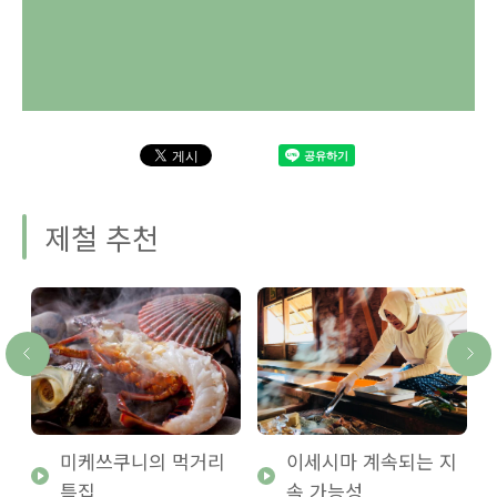
제철 추천
미케쓰쿠니의 먹거리
이세시마 계속되는 지
특집
속 가능성