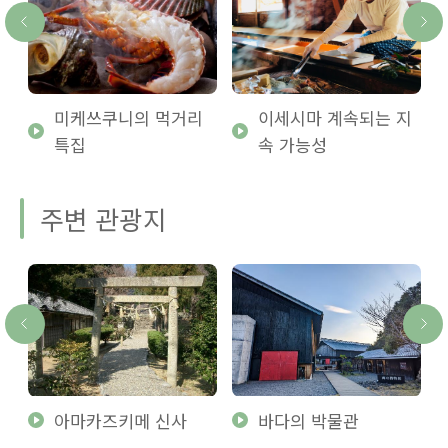
미케쓰쿠니의 먹거리
이세시마 계속되는 지
특집
속 가능성
주변 관광지
아마카즈키메 신사
바다의 박물관