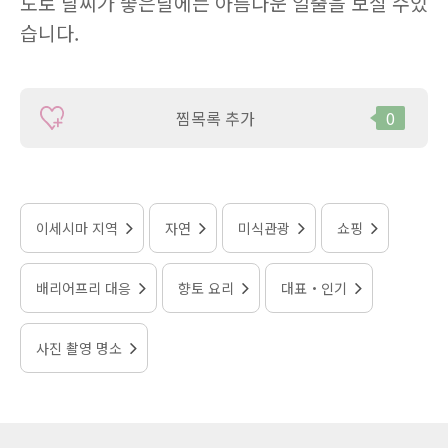
도로 날씨가 좋은날에는 아름다운 일출을 보실 수있
습니다.
찜목록 추가
0
이세시마 지역
자연
미식관광
쇼핑
배리어프리 대응
향토 요리
대표・인기
사진 촬영 명소