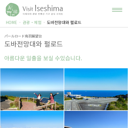
HOME
관광・체험
도바전망대와 펄로드
パールロード鳥羽展望台
도바전망대와 펄로드
아름다운 일출을 보실 수있습니다.