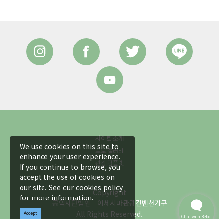
사이트 소개
We use cookies on this site to
포토 갤러리
enhance your user experience.
관광 팜플렛
If you continue to browse, you
accept the use of cookies on
our site. See our
cookies policy
Copyright
for more information.
공익사단법인 이세시마관광컨벤션기구
All Rights Reserved.
Accept
Chat with Bebot