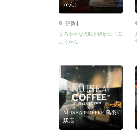
かん）
伊勢市
まろやかな塩味が絶妙の「塩
ようかん」
MUSEA COFFEE 鳥羽
駅店