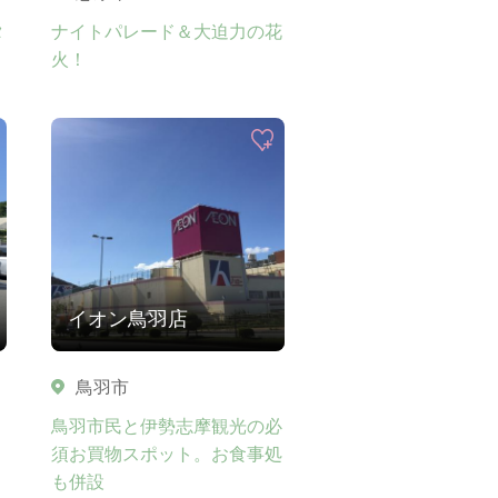
タ
ナイトパレード＆大迫力の花
火！
イオン鳥羽店
鳥羽市
鳥羽市民と伊勢志摩観光の必
須お買物スポット。お食事処
も併設