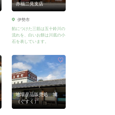
赤福二見支店
伊勢市
餡につけた三筋は五十鈴川の
流れを、白いお餅は川底の小
石を表しています。
地場産品販売処 城
（ぐすく）