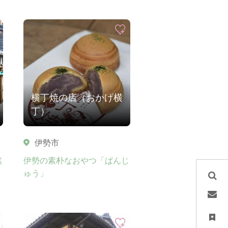
横丁焼の店（おかげ横
丁）
伊勢市
然
伊勢の素朴なおやつ「ぱんじ
ゅう」