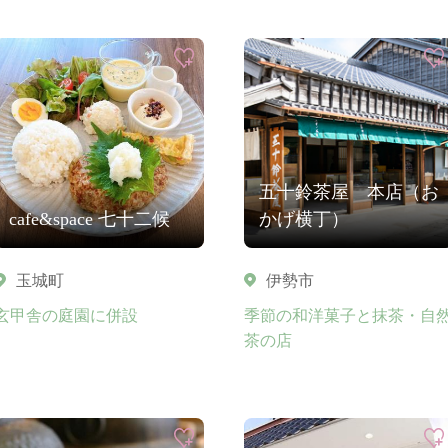
五十鈴茶屋 本店（お
cafe&space 七十二候
かげ横丁）
玉城町
伊勢市
玄甲舎の庭園に併設
季節の和洋菓子と抹茶・自
茶の店