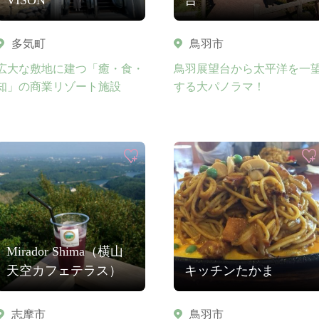
多気町
鳥羽市
広大な敷地に建つ「癒・食・
鳥羽展望台から太平洋を一
知」の商業リゾート施設
する大パノラマ！
Mirador Shima（横山
天空カフェテラス）
キッチンたかま
志摩市
鳥羽市