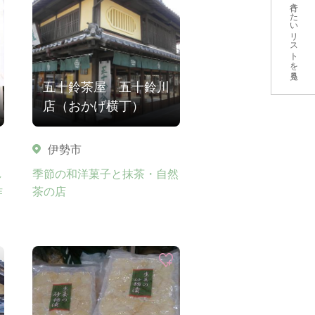
行きたいリストを見る
五十鈴茶屋 五十鈴川
店（おかげ横丁）
伊勢市
し
季節の和洋菓子と抹茶・自然
作
茶の店