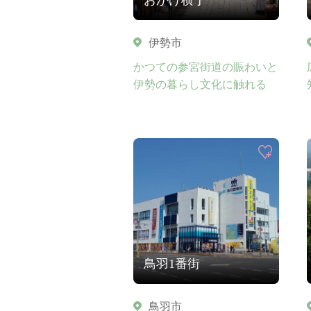
伊勢市
かつての参宮街道の賑わいと
伊勢の暮らし文化に触れる
鳥羽1番街
鳥羽市