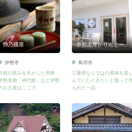
勢乃國屋
伊勢志摩かりんとー
伊勢市
鳥羽市
自然の恵みを生かした草餅
三重県ならではの美味を楽
伊勢名物「神代餅」など伊勢
んでいただきたいと願って
のお土産はここで
られた一品