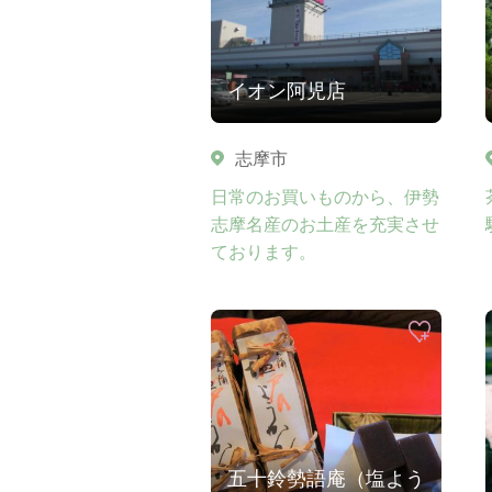
イオン阿児店
志摩市
日常のお買いものから、伊勢
志摩名産のお土産を充実させ
ております。
五十鈴勢語庵（塩よう