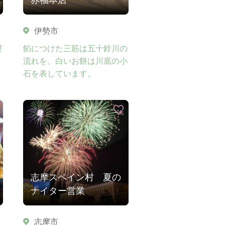
伊勢市
望
餡につけた三筋は五十鈴川の
流れを、白いお餅は川底の小
石を表しています。
志摩スペイン村 夏の
ナイター営業
志摩市