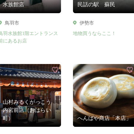
水族館店
民話の駅 蘇民
鳥羽市
伊勢市
鳥羽水族館1階エントランス
地物買うならここ！
前にあるお店
山村みるくがっこう
内宮前店（おはらい
町）
へんばや商店「本店」