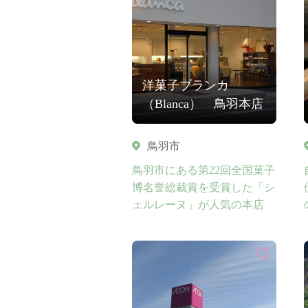
洋菓子ブランカ
（Blanca） 鳥羽本店
鳥羽市
鳥羽市にある第22回全国菓子
博名誉総裁賞を受賞した「シ
ェルレーヌ」が人気の本店