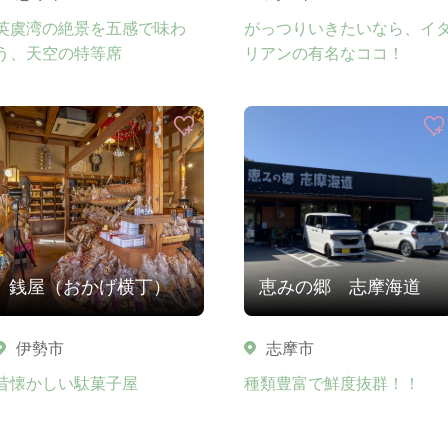
英虞湾の絶景を五感で味わ
がっつりいきたいなら、イ
う、天空の特等席
リアンの有名なココ！
銭屋（おかげ横丁）
恵みの郷 志摩海道
伊勢市
志摩市
昔懐かしい駄菓子屋
種類豊富で鮮度抜群！！