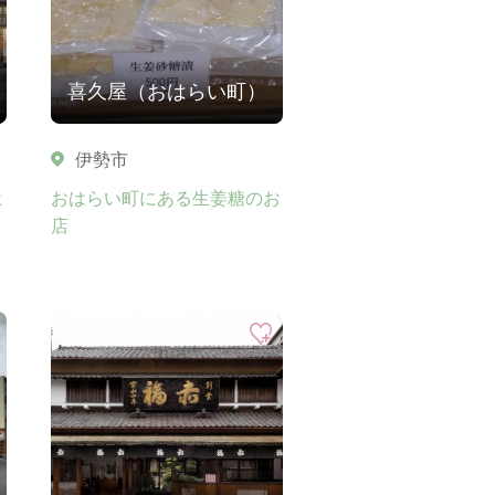
喜久屋（おはらい町）
伊勢市
ヒ
おはらい町にある生姜糖のお
店