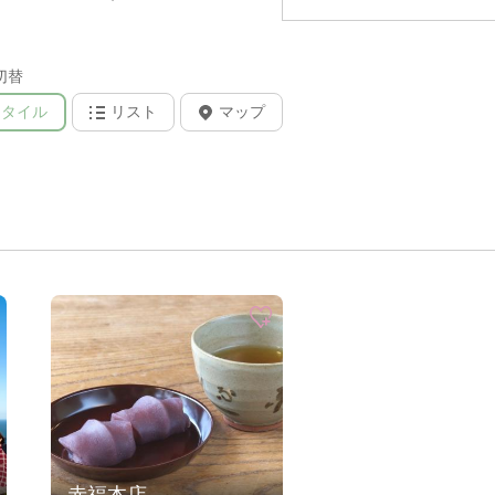
切替
タイル
リスト
マップ
赤福本店