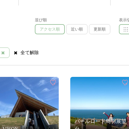
並び順
表示
アクセス順
近い順
更新順
全て解除
パールロード鳥羽展望
VISON
台