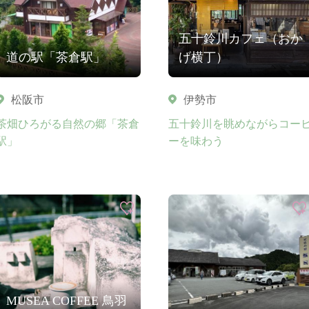
五十鈴川カフェ（おか
道の駅「茶倉駅」
げ横丁）
松阪市
伊勢市
茶畑ひろがる自然の郷「茶倉
五十鈴川を眺めながらコー
駅」
ーを味わう
MUSEA COFFEE 鳥羽