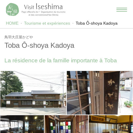
HOME
Tourisme et expériences
Toba Ô-shoya Kadoya
鳥羽大庄屋かどや
Toba Ô-shoya Kadoya
La résidence de la famille importante à Toba