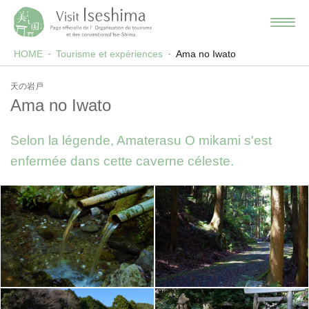
HOME
Tourisme et expériences
Ama no Iwato
天の岩戸
Ama no Iwato
Selon la légende, Amaterasu O mikami s'est
enfermée dans cette caverne céleste.