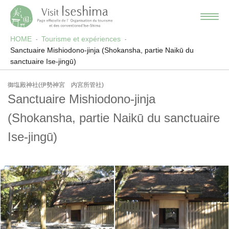
HOME
Tourisme et expériences
Sanctuaire Mishiodono-jinja (Shokansha, partie Naikū du
sanctuaire Ise-jingū)
御塩殿神社(伊勢神宮 内宮所管社)
Sanctuaire Mishiodono-jinja
(Shokansha, partie Naikū du sanctuaire
Ise-jingū)