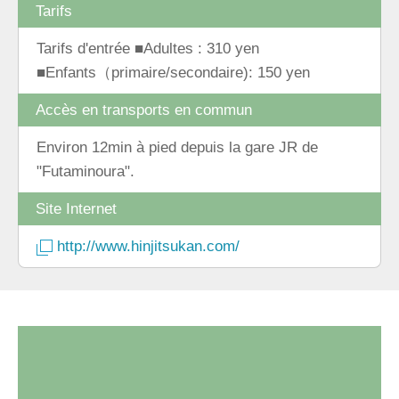
Tarifs
Tarifs d'entrée ■Adultes : 310 yen
■Enfants（primaire/secondaire): 150 yen
Accès en transports en commun
Environ 12min à pied depuis la gare JR de
"Futaminoura".
Site Internet
http://www.hinjitsukan.com/