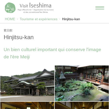
HOME
Tourisme et expériences
Hinjitsu-kan
賓日館
Hinjitsu-kan
Un bien culturel important qui conserve l'image
de l'ère Meiji