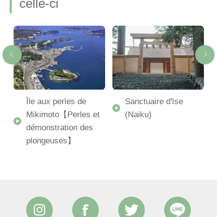
celle-ci
Île aux perles de
Sanctuaire d'Ise
Mikimoto【Perles et
(Naiku)
démonstration des
-
plongeuses】