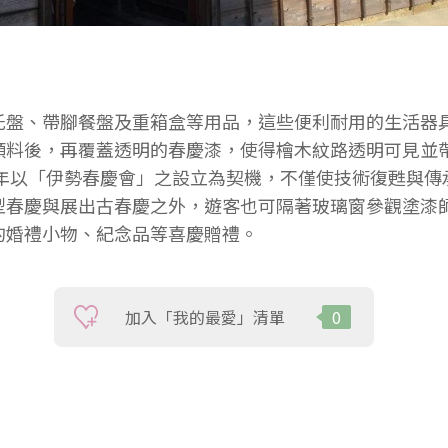
托盤、帶腳餐盤及重箱盒等用品，這些便利耐用的生活器
顏料後，再覆蓋透明的春慶漆，使得檜木紋路透明可見並
4年以「伊勢春慶會」之設立為契機，不僅使技術復甦與
型春慶與展出古春慶之外，遊客也可隔著玻璃窗參觀塗漆
的婚禮小物、紀念品等喜慶贈禮。
加入「我的最愛」清單
0