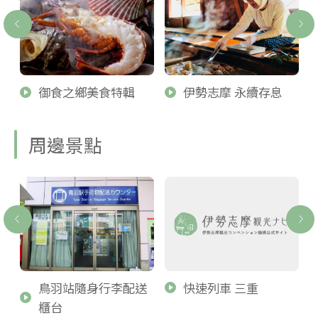
御食之鄉美食特輯
伊勢志摩 永續存息
周邊景點
鳥羽站隨身行李配送
快速列車 三重
櫃台