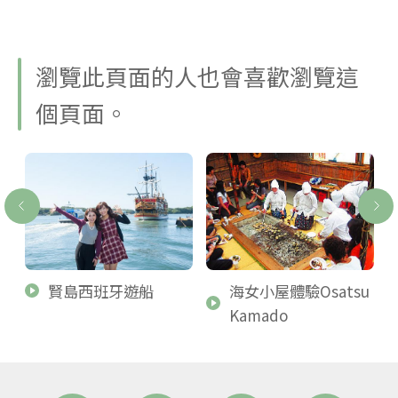
瀏覽此頁面的人也會喜歡瀏覽這
個頁面。
妻
賢島西班牙遊船
海女小屋體驗Osatsu
Kamado