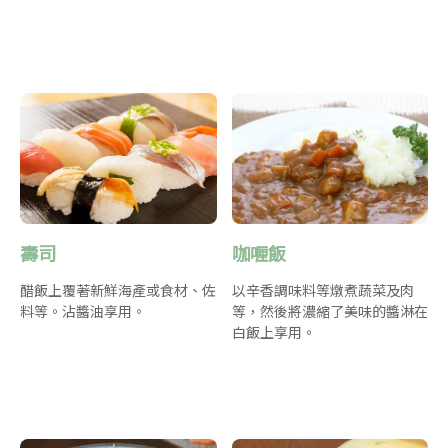
壽司
咖喱飯
醋飯上覆著新鮮海產或食材、佐
以辛香調味料等燉煮蔬菜及肉
料等。沾醬油享用。
等，然後將濃縮了美味的醬淋在
白飯上享用。