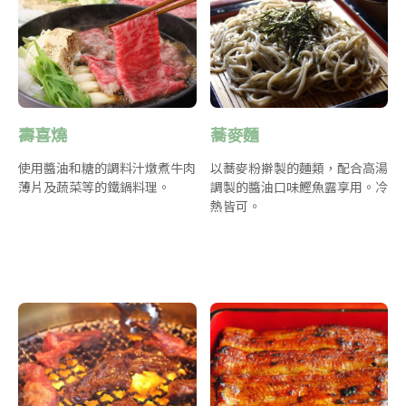
壽喜燒
蕎麥麵
使用醬油和糖的調料汁燉煮牛肉
以蕎麥粉擀製的麵類，配合高湯
薄片及蔬菜等的鐵鍋料理。
調製的醬油口味鰹魚露享用。冷
熱皆可。