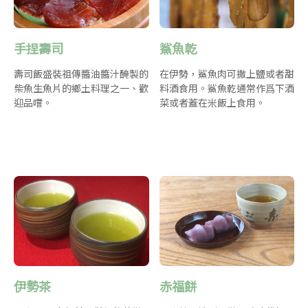
手捏壽司
鯊魚乾
壽司飯盛裝祖傳醬油醬汁醃製的
在伊勢，鯊魚肉可撒上鹽或者甜
柴魚生魚片的鄉土料理之一、歡
料酒食用。鯊魚乾通常作爲下酒
迎品嚐。
菜或者蓋在米飯上食用。
伊勢茶
赤福餅