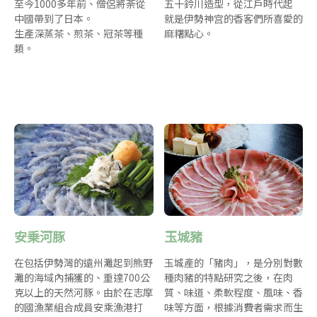
至今1000多年前、僧侶將荼從
五十鈴川造型，從江戶時代起
中國帶到了日本。
就是伊勢神宫的香客們所喜愛的
生產深蒸茶、煎茶、冠茶等種
麻糬點心。
類。
安乗河豚
玉城豬
在包括伊勢灣的遠州灘起到熊野
玉城產的「豬肉」，是分別對數
灘的海域內捕獲的、重達700公
種肉豬的特點研究之後，在肉
克以上的天然河豚。由於在志摩
質、味道、柔軟程度、風味、香
的國漁業組合成員安乘漁港打
味等方面，根據消費者需求而生