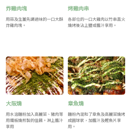
炸雞肉塊
烤雞肉串
用蒜及生薑先調過味的一口大酥
各部位的一口大雞肉以竹串直火
炸雞肉塊。
燒烤後沾上鹽或醬汁享用。
大阪燒
章魚燒
用水溶麵粉加入高麗菜、豬肉等
麵粉內混和了章魚及高麗菜燒烤
用鐵板燒煎製的佳餚。淋上醬汁
成圓球狀，加醬汁及鰹魚片享
享用
用。