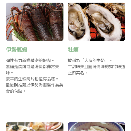
伊勢龍蝦
牡蠣
彈性有力新鮮緻密的蝦肉。
被稱為「大海的牛奶」。
無論是燒烤或是湯煲都非常美
甘甜昧美且圓滑潤澤的獨特昧道
昧。
正如其名。
豪華的生蝦肉片也值得品嚐。
最後則推薦以伊勢海蝦湯作為美
食的句點。