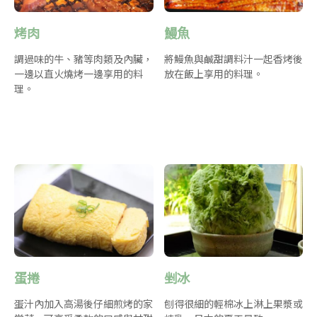
烤肉
鰻魚
調過味的牛、豬等肉類及內臟，
將鰻魚與鹹甜調料汁一起香烤後
一邊以直火燒烤一邊享用的料
放在飯上享用的料理。
理。
蛋捲
剉冰
蛋汁內加入高湯後仔細煎烤的家
刨得很細的輕棉冰上淋上果漿或