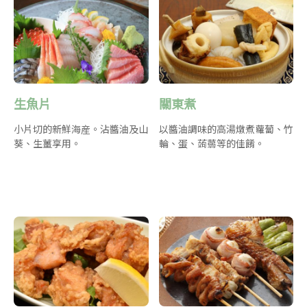
生魚片
關東煮
小片切的新鮮海産。沾醬油及山
以醬油調味的高湯燉煮蘿蔔、竹
葵、生薑享用。
輪、蛋、蒟蒻等的佳餚。