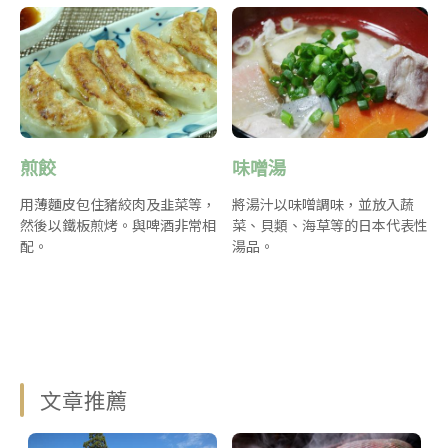
煎餃
味噌湯
用薄麵皮包住豬絞肉及韭菜等，
將湯汁以味噌調味，並放入蔬
然後以鐵板煎烤。與啤酒非常相
菜、貝類、海草等的日本代表性
配。
湯品。
文章推薦