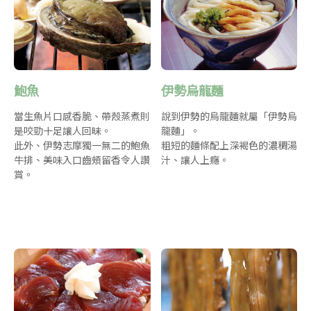
鮑魚
伊勢烏龍麵
當生魚片口感香脆、帶殼蒸煮則
說到伊勢的烏龍麵就屬「伊勢烏
是咬勁十足讓人回昧。
龍麵」。
此外、伊勢志摩獨一無二的鮑魚
粗短的麵條配上深褐色的濃稠湯
牛排、美味入口齒頰留香令人讚
汁、讓人上癮。
賞。