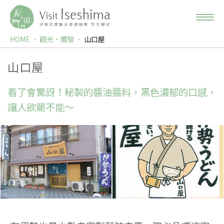
HOME
觀光‧體驗
山口屋
山口屋
看了會驚訝！秘製的醬油醬料，黑色濃郁的口感，
讓人欲罷不能〜