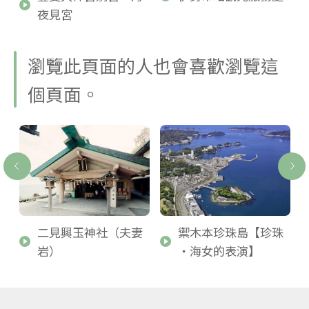
夜見宮
瀏覽此頁面的人也會喜歡瀏覽這
個頁面。
豚
二見興玉神社（夫妻
禦木本珍珠島【珍珠
岩）
・海女的表演】