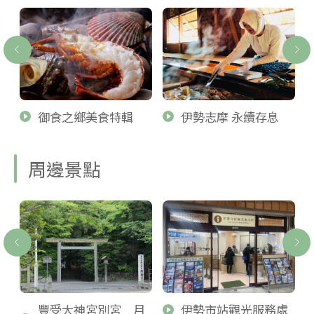
御食之鄉美食特輯
伊勢志摩 永續存息
周邊景點
豐受大神宮別宮 月
伊勢市站觀光服務處