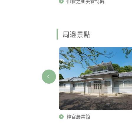
御食之鄉美食特輯
周邊景點
神宮農業館