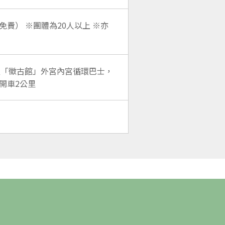
 免費） ※團體為20人以上 ※亦
經「徵古館」外宮內宮循環巴士，
開車2公里