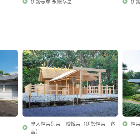
伊勢志摩 永續存息
伊
皇大神宮別宮 倭姬宮（伊勢神宮 內
神
宮）