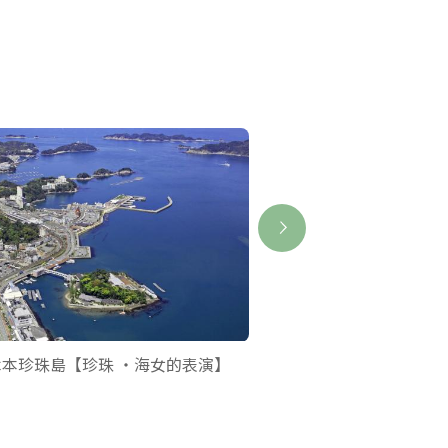
木本珍珠島【珍珠 ・海女的表演】
海女小屋體驗Osatsu K