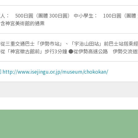
人： 500日圓（團體 300日圓） 中小學生： 100日圓（團體
有含神宮美術館的通票
●從三重交通巴士「伊勢市站」、「宇治山田站」前巴士站搭乘
再從「神宮徵古館前」步行3分鐘 ●從伊勢高速公路 伊勢交流道
http://www.isejingu.or.jp/museum/chokokan/