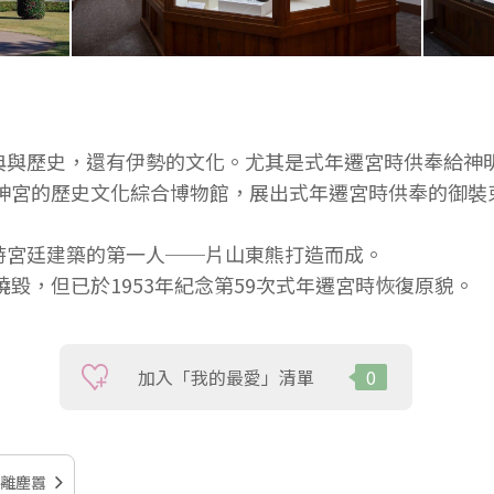
典與歷史，還有伊勢的文化。尤其是式年遷宮時供奉給神
於神宮的歷史文化綜合博物館，展出式年遷宮時供奉的御
時宮廷建築的第一人──片山東熊打造而成。
燒毀，但已於1953年紀念第59次式年遷宮時恢復原貌。
加入「我的最愛」清單
0
離塵囂