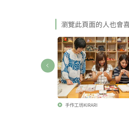
瀏覽此頁面的人也會
服務處
手作工坊KIRARI